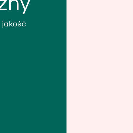
zny
 jakość