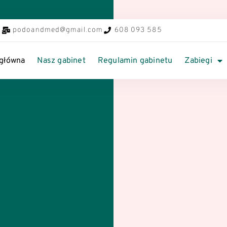
podoandmed@gmail.com
608 093 585
 główna
Nasz gabinet
Regulamin gabinetu
Zabiegi