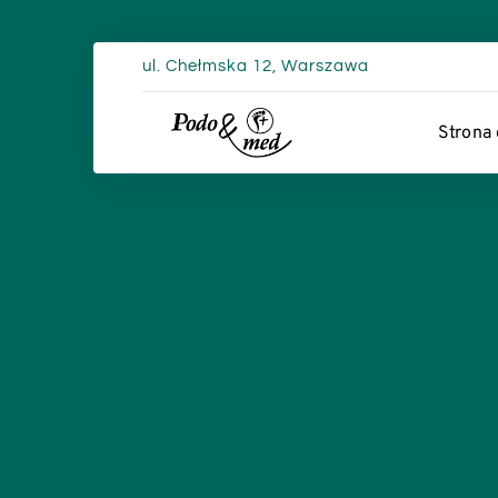
Przejdź
ul. Chełmska 12, Warszawa​
do
treści
Strona