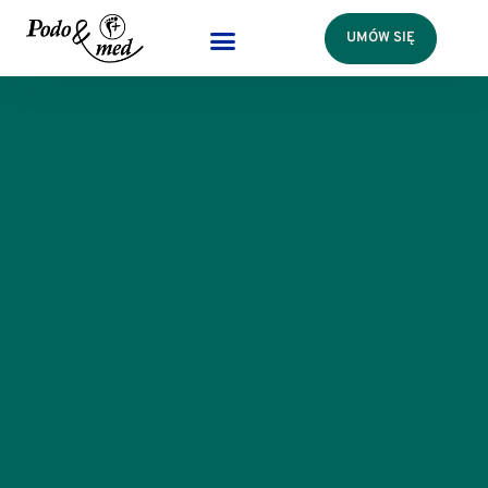
UMÓW SIĘ
Przejdź
do
treści